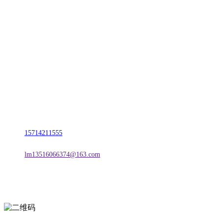
CONTACT US
联系我们
名称：辽宁CA88集团(中国区)金属科技有限公司
地址：朝阳市朝阳县柳城经济开发区有色金属工业园
电话：
15714211555
邮箱：
lm13516066374@163.com