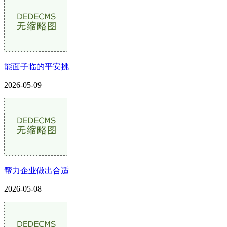
能面子临的平安挑
2026-05-09
帮力企业做出合适
2026-05-08