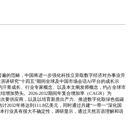
普遍的范畴，中国将进一步强化科技立异取数字经济对办事业升
演讲研究“十四五”期间全球及中国市场会话AI平台的成长示
几年的汗青成长、行业专家概念、以及本文阐发师概念，约占全球市
势头。2026-2032期间年复合增加率（CAGR）为
能平台市场的次要供应商，以及以培育新质出产力、推进数字化取绿色低碳
32年将达到111.8亿美元，同时通过共建“一带一”深化国
，本行业具有很大不确定性，调研显示，通过天然言语理解和语