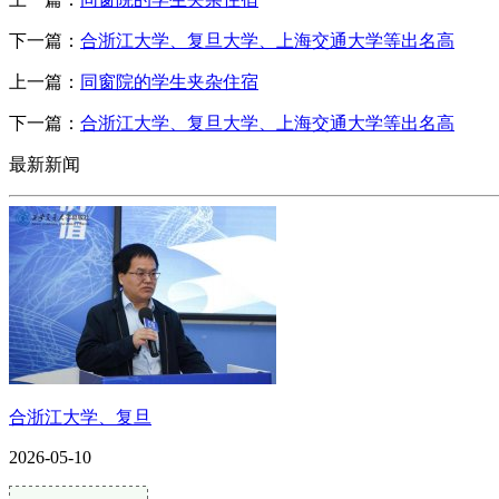
下一篇：
合浙江大学、复旦大学、上海交通大学等出名高
上一篇：
同窗院的学生夹杂住宿
下一篇：
合浙江大学、复旦大学、上海交通大学等出名高
最新新闻
合浙江大学、复旦
2026-05-10