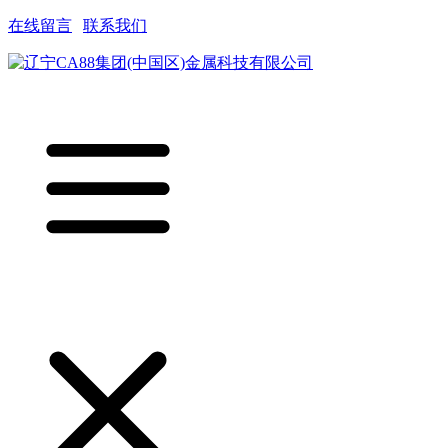
在线留言
|
联系我们