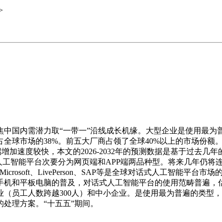
>
国内需潜力取“一带一”沿线成长机缘。大型企业是使用最为
全球市场的38%。前五大厂商占领了全球40%以上的市场份额。
端增加速度较快，本文的2026-2032年的预测数据是基于过去
智能平台次要分为网页端和APP端两品种型。将来几年仍将连结增加
icrosoft、LivePerson、SAP等是全球对话式人工智
和平板电脑的普及，对话式人工智能平台的使用范畴普遍，估计20
（员工人数跨越300人）和中小企业。是使用最为普遍的类型
处理方案。“十五五”期间。