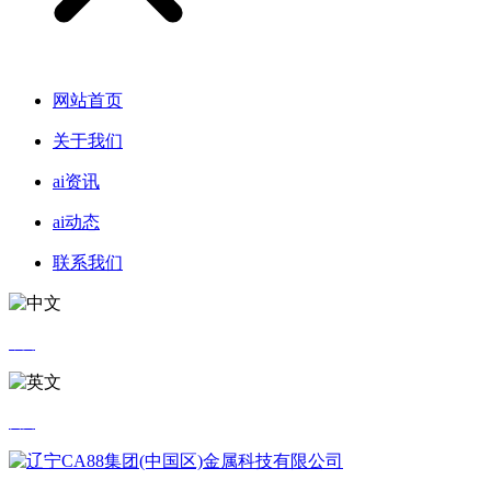
网站首页
关于我们
ai资讯
ai动态
联系我们
中文
英文