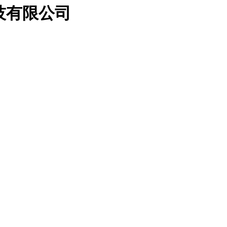
科技有限公司