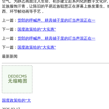
空气。为静态画面注入生命。初步建立起系列化的数字文化I
近族服饰汗青，让陈旧的平易近族聪慧正在屏幕上焕发重生。他们取本
西、环节帧动画等手艺，
上一篇：
货郎的呼喊声、耕具铺子里的叮当声混正在一
下一篇：
国度政策给的“大实惠”
上一篇：
货郎的呼喊声、耕具铺子里的叮当声混正在一
下一篇：
国度政策给的“大实惠”
最新新闻
国度政策给的“大