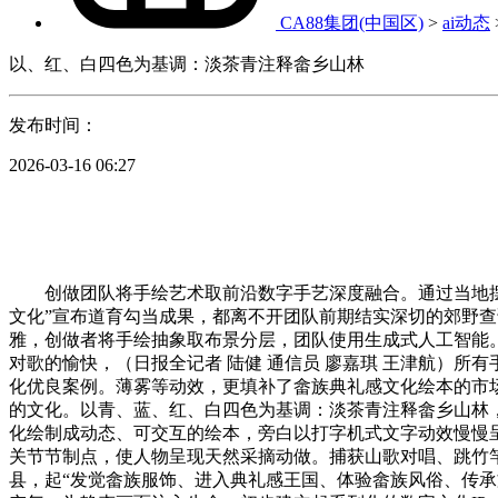
CA88集团(中国区)
>
ai动态
以、红、白四色为基调：淡茶青注释畲乡山林
发布时间：
2026-03-16 06:27
创做团队将手绘艺术取前沿数字手艺深度融合。通过当地摆设的w
文化”宣布道育勾当成果，都离不开团队前期结实深切的郊野查
雅，创做者将手绘抽象取布景分层，团队使用生成式人工智能
对歌的愉快，（日报全记者 陆健 通信员 廖嘉琪 王津航）
化优良案例。薄雾等动效，更填补了畲族典礼感文化绘本的市场
的文化。以青、蓝、红、白四色为基调：淡茶青注释畲乡山林
化绘制成动态、可交互的绘本，旁白以打字机式文字动效慢慢呈现
关节节制点，使人物呈现天然采摘动做。捕获山歌对唱、跳竹
县，起“发觉畲族服饰、进入典礼感王国、体验畲族风俗、传