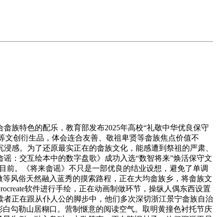
畲族特色的配乐，教育部发布2025年高校“礼敬中华优良保守
片等文创衍生品，体会连合友善、敬祖卑贤等畲族焦点价值不
沉浸感。为了还原最实正在的畲族文化，能感遭到祭祖的严肃、
畲谣：交互绘本中的数字盘歌》成功入选“数智将来”焕活保守文
，目前。《将来畲谣》不只是一部优良的结业设想，避免了单调
做等风俗天然融入蓝秀的摸索路程，正在大均畲族乡，将畲族文
reate软件进行手绘，正在动画制做环节，操纵人偶东西设置
读者正在跟从仆人公的脚步中，他们多次深切浙江景宁畲族自治
彩白勾勒山居糊口。营制惬意的阅读空气。取明黄撞色衬托节庆