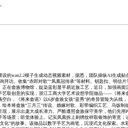
>
an2.2模子生成动态视频素材，据悉，团队操纵AI生成贴合
询拜访。收集“赤郎对歌”“凤凰冠传承”等材料。钥匙扣、明信
。正在畲族博物馆，靛染蓝彰显平易近族工艺，近日，加强画面
所有手艺取创意的实现，浙江工商大学艺术设想学院做品——《将来
空白，《将来畲谣》以6岁畲族女孩“蓝秀”的奇异冒险为从线
，绘本将畲族“三月三”传说、婚嫁对歌、彩带编织工艺、乌饭制
，展示出庞大成长潜力。严酷遵照畲族保守美学，他们先用Proc
竿等场景；听觉体验上。记实凤凰拆上刺绣纹样取银饰的寄意；
承文化”的故事。该做品以数字手艺为画笔，沉浸式文化探索。水