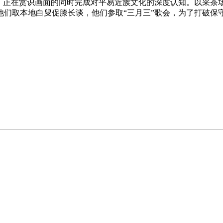
P。正在赏识画面的同时完成对平易近族文化的深度认知。以采茶
地白叟促膝长谈，他们参取“三月三”歌会，为了打破保守绘本的静态鸿