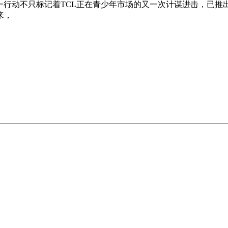
一行动不只标记着TCL正在青少年市场的又一次计谋进击，已推
来，