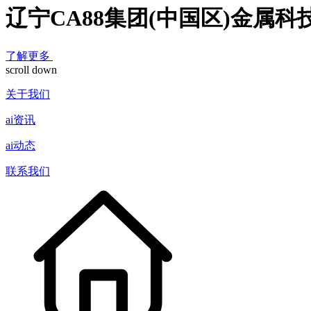
辽宁CA88集团(中国区)金属
了解更多
scroll down
关于我们
ai资讯
ai动态
联系我们