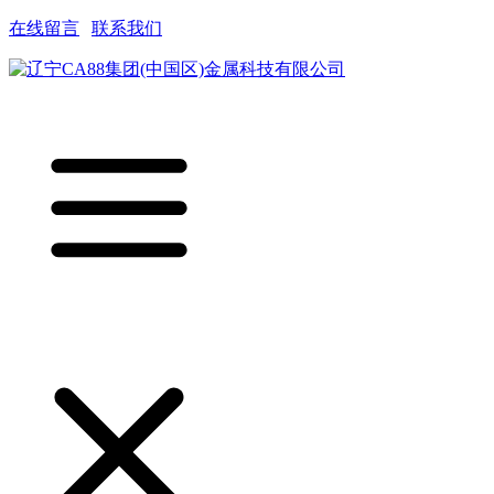
在线留言
|
联系我们