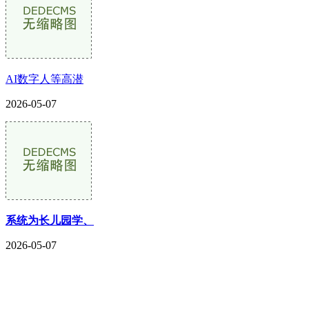
AI数字人等高潜
2026-05-07
系统为长儿园学、
2026-05-07