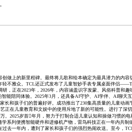
>
做上的新里程碑。最终将儿歌和绘本确定为最具潜力的内容切入
不雅众。TCL还正式发布了儿童智妙手表专属桌面伴侣——TCL 
研，正在2023年，2026年，内容涵盖识字发蒙、风俗科普和趣
智能陪同体验。2025年3月，还具备AI守护、AI学伴、AI
到了家长和孩子们的普遍好评。成功推出了230集高质量的儿童动
手艺正在儿童教育和文娱中的使用斥地了新的可能性。进行了深切的市
0万。2025岁首年月，努力于打制合适儿童认知和操做习惯的
随学系列便携智能硬件和进修机产物，雷鸟科技正在一年内共制做
过去一年内，遭到了家长和孩子们的强烈热闹欢送。至今，TCL