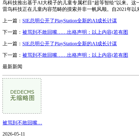
鸟科技推出基于AI大模子的儿童专属栏目“超等智绘”以来。这
雷鸟科技正在儿童内容范畴的摸索并非一帆风顺。自2021年以
上一篇：
SIE总明公开了PlayStation全新的AI成长计谋
下一篇：
被骂到不敢回嘴……出格声明：以上内容(若有图
上一篇：
SIE总明公开了PlayStation全新的AI成长计谋
下一篇：
被骂到不敢回嘴……出格声明：以上内容(若有图
最新新闻
被骂到不敢回嘴…
2026-05-11