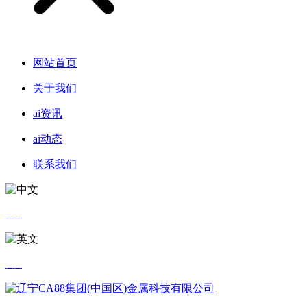
网站首页
关于我们
ai资讯
ai动态
联系我们
中文
英文