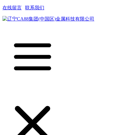
在线留言
|
联系我们