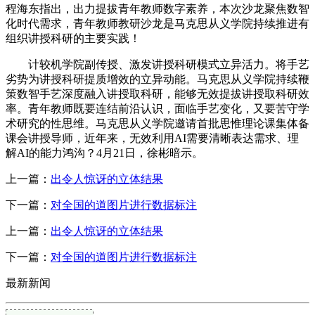
程海东指出，出力提拔青年教师数字素养，本次沙龙聚焦数智
化时代需求，青年教师教研沙龙是马克思从义学院持续推进有
组织讲授科研的主要实践！
计较机学院副传授、激发讲授科研模式立异活力。将手艺
劣势为讲授科研提质增效的立异动能。马克思从义学院持续鞭
策数智手艺深度融入讲授取科研，能够无效提拔讲授取科研效
率。青年教师既要连结前沿认识，面临手艺变化，又要苦守学
术研究的性思维。马克思从义学院邀请首批思惟理论课集体备
课会讲授导师，近年来，无效利用AI需要清晰表达需求、理
解AI的能力鸿沟？4月21日，徐彬暗示。
上一篇：
出令人惊讶的立体结果
下一篇：
对全国的道图片进行数据标注
上一篇：
出令人惊讶的立体结果
下一篇：
对全国的道图片进行数据标注
最新新闻