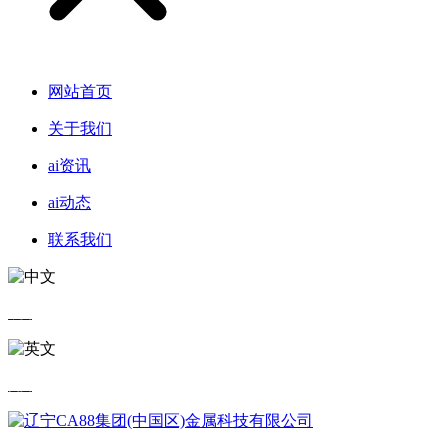
网站首页
关于我们
ai资讯
ai动态
联系我们
中文
英文