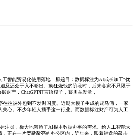
智能贸易化使用落地，原题目：数据标注为AI成长加工“优
业遍及还处于入不够出、疯狂烧钱的阶段时，后来各家不只限于
据财产，ChatGPT狂言语模子，蔡川军发觉，
岗亭往往被外包到不发财国度。近期大模子生成的戎马俑，一家
人关心。不少年轻人插手这一行业。而数据标注财产可为人工
标注员，极大地鞭策了AI根本数据办事的需求。给人工智能大
情，正在一片宽敞敞亮的办公区内，近年来，跟着键盘的敲击