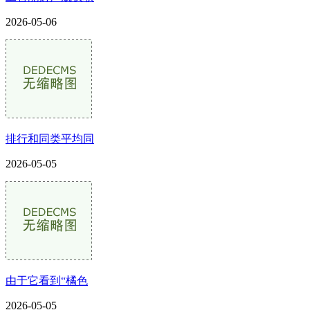
2026-05-06
排行和同类平均同
2026-05-05
由于它看到“橘色
2026-05-05