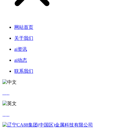
网站首页
关于我们
ai资讯
ai动态
联系我们
中文
英文