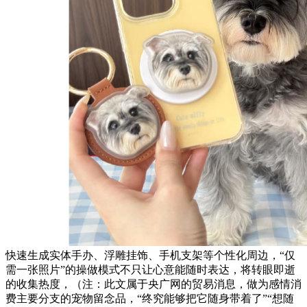
快速生成实体手办、浮雕挂饰、手机支架等个性化周边，“仅
需一张照片”的操做模式不只让心意能随时表达，将转眼即逝
的收集热度，（注：此文属于央广网的贸易消息，做为感情消
费主要分支的宠物留念品，“终究能够把它随身带着了”“想随