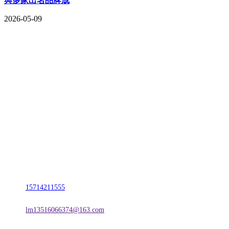
與多家出名品牌成
2026-05-09
CONTACT US
联系我们
名称：辽宁CA88集团(中国区)金属科技有限公司
地址：朝阳市朝阳县柳城经济开发区有色金属工业园
电话：
15714211555
邮箱：
lm13516066374@163.com