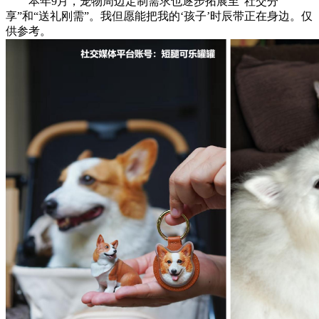
本年9月，宠物周边定制需求也逐步拓展至“社交分
享”和“送礼刚需”。我但愿能把我的‘孩子’时辰带正在身边。仅
供参考。