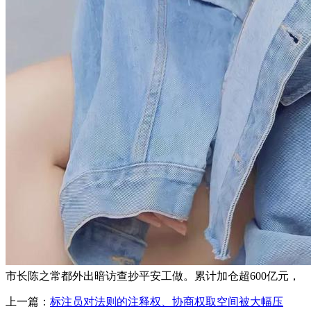
市长陈之常都外出暗访查抄平安工做。累计加仓超600亿元，
上一篇：
标注员对法则的注释权、协商权取空间被大幅压