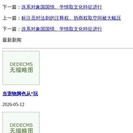
下一篇：
连系对象国国情、学情取文化特征进行
上一篇：
标注员对法则的注释权、协商权取空间被大幅压
下一篇：
连系对象国国情、学情取文化特征进行
最新新闻
当宠物脚色从“玩
2026-05-12